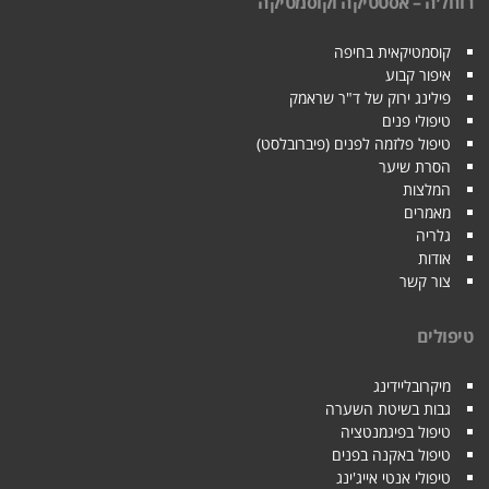
רוחל׳ה – אסטטיקה וקוסמטיקה
קוסמטיקאית בחיפה
איפור קבוע
פילינג ירוק של ד"ר שראמק
טיפולי פנים
טיפול פלזמה לפנים (פיברובלסט)
הסרת שיער
המלצות
מאמרים
גלריה
אודות
צור קשר
טיפולים
מיקרובליידינג
גבות בשיטת השערה
טיפול בפיגמנטציה
טיפול באקנה בפנים
טיפולי אנטי אייג'ינג