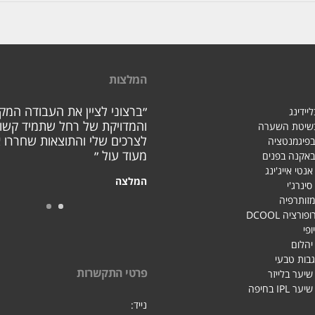
המלצות
״ברצוני לציין את העבודה המק
יידינג
והמדויקת של רחל שתמיד קשו
בשיטת השערה
לצרכים שלי והתוצאות שחררו א
בפיגמנטציה
מעוד עול ״
באקנה בפנים
אנטי אייג'ינג
המלצה
סינרג'י
מזותרפיה
רציה DCOOL
ופי
 יהלום
גבות טבעי
פרטי התקשרות
יער בלייזר
IPL בחיפה
נייד: