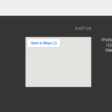
איך להגיע
צועית
בה
ותי