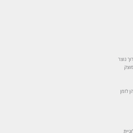
וך נוצר
מוצק
ן לזמן
גיית