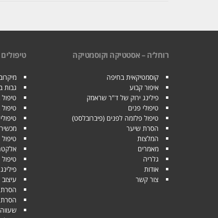
רוחל׳ה – אסטטיקה וקוסמטיקה
טיפולים
קוסמטיקאית בחיפה
מיקרובל
איפור קבוע
גבות 
פילינג ירוק של ד"ר שראמק
טיפול 
טיפולי פנים
טיפול 
טיפול פלזמה לפנים (פיברובלסט)
טיפולי 
הסרת שיער
מכשיר 
המלצות
טיפול 
מאמרים
אלקטרופו
גלריה
טיפול י
אודות
פילינג
צור קשר
עיצוב 
הסרת ש
הסרת שיער 
שעווה