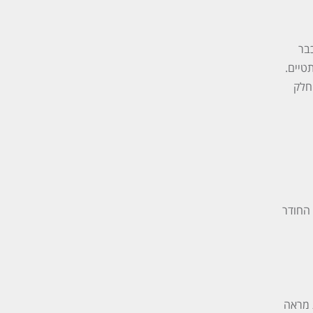
בר
טיים.
חלק
 החודר
 מראה