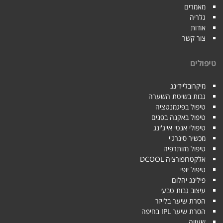
מאמרים
גלריה
אודות
צור קשר
טיפולים
מיקרובליידינג
גבות בשיטת השערה
טיפול בפיגמנטציה
טיפול באקנה בפנים
טיפולי אנטי אייג'ינג
מכשיר סינרג'י
טיפול מזותרפיה
אלקטרופורציה DCOOL
טיפול יופי
פילינג יהלום
עיצוב גבות טבעי
הסרת שיער בלייזר
הסרת שיער IPL בחיפה
שעווה