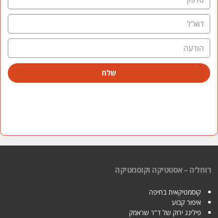
שלח
רוחל׳ה – אסטטיקה וקוסמטיקה
קוסמטיקאית בחיפה
איפור קבוע
פילינג ירוק של ד"ר שראמק