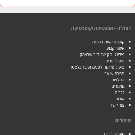
רוחל׳ה – אסטטיקה וקוסמטיקה
קוסמטיקאית בחיפה
איפור קבוע
פילינג ירוק של ד"ר שראמק
טיפולי פנים
טיפול פלזמה לפנים (פיברובלסט)
הסרת שיער
המלצות
מאמרים
גלריה
אודות
צור קשר
טיפולים
מיקרובליידינג