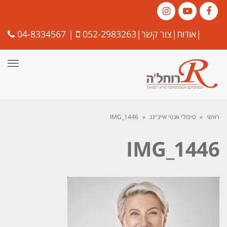
Instagram
YouTube
Facebook
|
אודות
|
צור קשר
|
052-2983263
|
04-8334567
תפרי
ראשי
»
טיפולי אנטי אייג'ינג
»
IMG_1446
IMG_1446