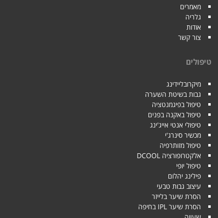
מאמרים
גלריה
אודות
צור קשר
טיפולים
מיקרובליידינג
גבות בשיטת השערה
טיפול בפיגמנטציה
טיפול באקנה בפנים
טיפולי אנטי אייג'ינג
מכשיר סינרג'י
טיפול מזותרפיה
אלקטרופורציה DCOOL
טיפול יופי
פילינג יהלום
עיצוב גבות טבעי
הסרת שיער בלייזר
הסרת שיער IPL בחיפה
שעווה