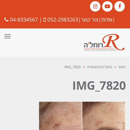
Instagram
YouTube
Facebook
|
אודות
|
צור קשר
|
052-2983263
|
04-8334567
תפרי
ראשי
»
טיפול בפיגמנטציה
»
IMG_7820
IMG_7820