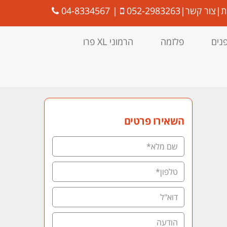
ת
|
צור קשר
|
052-2983263
|
04-8334567
פנים
פלזמה
הרמוני XL פרו
השאירו פרטים