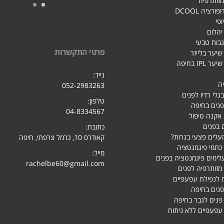
מזותרפיה
רציה DCOOL
ופי
 יהלום
גבות טבעי
פרטי התקשרות
יער בלייזר
IPL בחיפה
נייד:
ה
052-2983263
בגלי רדיו לפנים
טלפון:
פנים בחיפה
04-8334567
אקנה טיפול
 בפנים
כתובת:
עלים פצעי בגרות?
קאודרס 10, כרמל צרפתי, חיפ
ה
כתמי פיגמנטציה
מייל:
לימים פיגמנטציה בפנים
rachelbe60@gmail.com
מזותרפיה לפנים
 לנפילת עפעפיים
פנים בחיפה
 פנים לגבר בחיפה
פעפיים ללא ניתוח