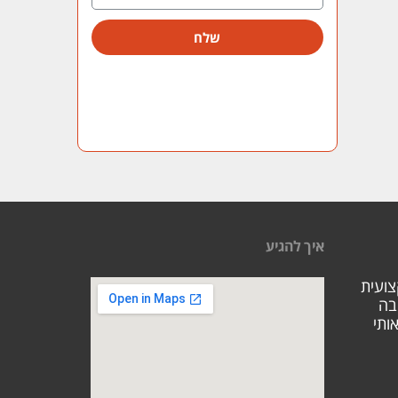
שלח
איך להגיע
צועית
בה
ותי