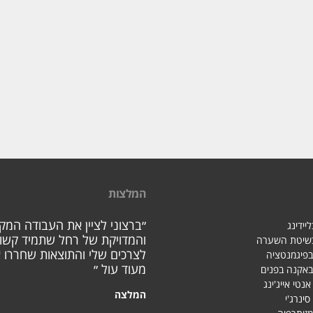
המלצות
״ברצוני לציין את העבודה המק
יידינג
והמדויקת של רחל שתמיד קשו
בשיטת השערה
לצרכים שלי והתוצאות שחררו א
בפיגמנטציה
מעוד עול ״
באקנה בפנים
אנטי אייג'ינג
המלצה
סינרג'י