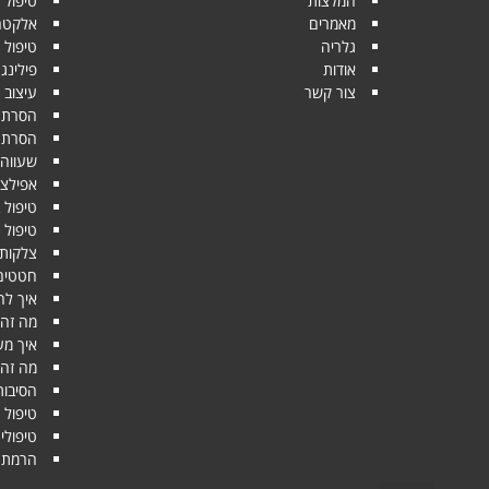
המלצות
טיפול 
מאמרים
אלקטרופו
גלריה
טיפול י
אודות
פילינג
צור קשר
עיצוב 
הסרת ש
הסרת שיער 
שעווה
אפילצי
טיפול 
טיפול 
צלקות 
חטטים
איך לה
מה זה 
איך מע
מה זה 
הסיבות
טיפול 
טיפולי
הרמת ע