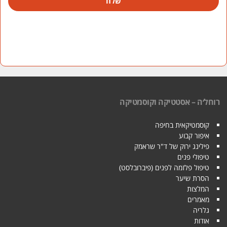
שלח
רוחל׳ה – אסטטיקה וקוסמטיקה
קוסמטיקאית בחיפה
איפור קבוע
פילינג ירוק של ד"ר שראמק
טיפולי פנים
טיפול פלזמה לפנים (פיברובלסט)
הסרת שיער
המלצות
מאמרים
גלריה
אודות