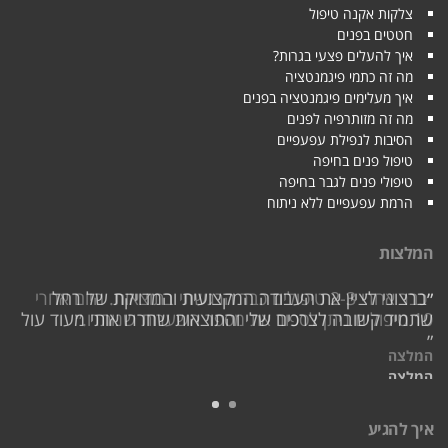
צלקות אקנה טיפול
חטטים בפנים
איך להעלים פצעי בגרות?
מה זה כתמי פיגמנטציה
איך מעלימים פיגמנטציה בפנים
מה זה מזותרפיה לפנים
הסיבות לנפילת עפעפיים
טיפול פנים בחיפה
טיפולי פנים לגבר בחיפה
הרמת עפעפיים ללא ניתוח
המלצות
״ברצוני לציין את העבודה המקצועית והמדויקת של רחל
״כבר אחרי 2-3 טיפולים כבר הרגשתי בתוצאות. היום אחרי
10 טיפולים ניתן לספור את מספר השערות שנותרו.״
שתמיד קשובה לצרכים שלי והתוצאות שחררו אותי מעוד עול
״
המלצה
המלצה
איך להגיע