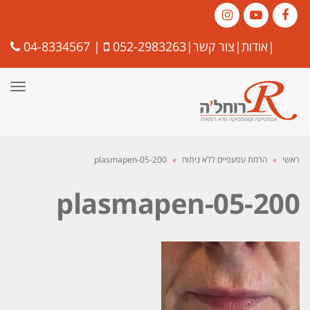
Instagram
YouTube
Facebook
|
אודות
|
צור קשר
|
052-2983263
|
04-8334567
תפרי
ראשי
»
הרמת עפעפיים ללא ניתוח
»
200-plasmapen-05
200-plasmapen-05