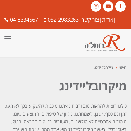
Instagram
YouTube
Facebook
|
אודות
|
צור קשר
|
052-2983263
|
04-8334567
תפרי
ראשי
»
מיקרובליידינג
מיקרובליידינג
כולנו רוצות להראות טוב ורבות מאתנו מוכנות להשקיע בכך לא מעט
זמן וגם כסף. ישנן, לשמחתנו, מגוון של טיפולים, המוצעים כיום,
טיפולים אסתטיים לא פולשניים, העוזרים בטיפוח המראה והגוף,
באופן כללי, כאשר מיקרובליידינג הוא אחד מהם. שיטת השערה