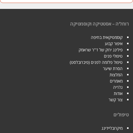
רוחל׳ה – אסטטיקה וקוסמטיקה
קוסמטיקאית בחיפה
איפור קבוע
פילינג ירוק של ד"ר שראמק
טיפולי פנים
טיפול פלזמה לפנים (פיברובלסט)
הסרת שיער
המלצות
מאמרים
גלריה
אודות
צור קשר
טיפולים
מיקרובליידינג