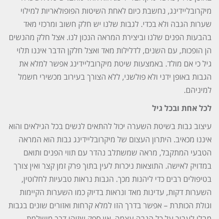
מיקרובליידינג, נחשבת כיום לאחת השיטות הפופולאריות למילוי
שערות הגבה ולא בכדי. לגבות שלנו יש חלק חשוב ומרכזי מאד
בהבעות הפנים שלנו וביצירת המראה הנכון לנו. אצל חלק מהנשים
הן הופכות, עם השנים, לדלילות מאד ואצל חלקן הדבר איננו תלוי
גיל כי אם מולד. באמצעות שיטת מיקרובליידינג אפשר למלא את
הגבות באופן ידני ולא פולשני, ללא הצורך בעירוב מכשירי חשמל
למיניהם.
לכל אחת ובכל גיל
עיצוב גבות בשיטת השערה יכול להתאים לנשים בכל הגילאים והוא
איננו מכאיב. היתרון העצום של מיקרובליידינג גבות הוא המראה
הטבעי המתקבל, מראה שמשתלב נהדר עם תווי הפנים ותואם
במדויק לאישה. התוצאות ניכרות לעין בתוך פרק זמן קצר ואין צורך
בטיפולים רבים כדי ליהנות מכך. הגבות נראות טבעיות לחלוטין,
השערות דקות, עדינות מאד ונראות בדיוק כמו השערות הקיימות
וגולת הכותרת – אפשר בדרך הזו למלא קרחות ואזורים שונים בגבות
מבלי לעבור על כל הגבה עצמה. אין ספק שזוהי דרך מושלמת