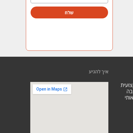
שלח
איך להגיע
צועית
בה
ותי