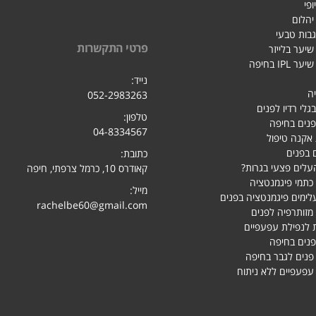
ופי
 יהלום
גבות טבעי
פרטי התקשרות
יער בלייזר
IPL בחיפה
נייד:
ה
052-2983263
בגלי רדיו לפנים
טלפון:
פנים בחיפה
04-8334567
אקנה טיפול
 בפנים
כתובת:
עלים פצעי בגרות?
קאודרס 10, כרמל צרפתי, חיפ
ה
כתמי פיגמנטציה
מייל:
לימים פיגמנטציה בפנים
rachelbe60@gmail.com
מזותרפיה לפנים
 לנפילת עפעפיים
פנים בחיפה
 פנים לגבר בחיפה
פעפיים ללא ניתוח