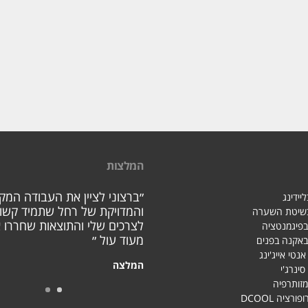
המלצות
״ברצוני לציין את העבודה המק
יידינג
והמדויקת של רחל שתמיד קשו
בשיטת השערה
לצרכים שלי והתוצאות שחררו א
בפיגמנטציה
מעוד עול ״
באקנה בפנים
אנטי אייג'ינג
המלצה
סינרג'י
מזותרפיה
רציה DCOOL