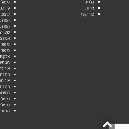
גלריה
טיפול י
אודות
פילינג
צור קשר
עיצוב 
הסרת ש
הסרת שיער 
שעווה
אפילצי
טיפול 
טיפול 
צלקות 
חטטים
איך לה
מה זה 
איך מע
מה זה 
הסיבות
טיפול 
טיפולי
הרמת ע
גלילה