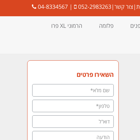
ת
|
צור קשר
|
052-2983263
|
04-8334567
פנים
פלזמה
הרמוני XL פרו
השאירו פרטים