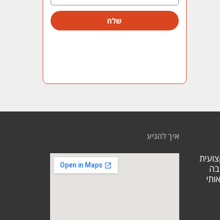
שלח
איך להגיע
צועית
בה
ותי