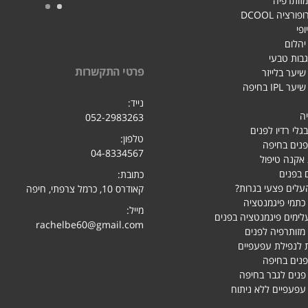
מזותרפיה
רציה DCOOL
ופי
 יהלום
גבות טבעי
פרטי התקשרות
יער בלייזר
IPL בחיפה
נייד:
ה
052-2983263
בגלי רדיו לפנים
טלפון:
פנים בחיפה
04-8334567
אקנה טיפול
 בפנים
כתובת:
עלים פצעי בגרות?
קאודרס 10, כרמל צרפתי, חיפ
ה
כתמי פיגמנטציה
מייל:
לימים פיגמנטציה בפנים
rachelbe60@gmail.com
מזותרפיה לפנים
 לנפילת עפעפיים
פנים בחיפה
 פנים לגבר בחיפה
פעפיים ללא ניתוח