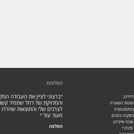
המלצות
״ברצוני לציין את העבודה המק
יידינג
והמדויקת של רחל שתמיד קשו
בשיטת השערה
לצרכים שלי והתוצאות שחררו א
בפיגמנטציה
מעוד עול ״
באקנה בפנים
אנטי אייג'ינג
המלצה
סינרג'י