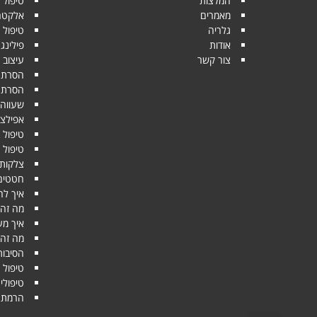
המלצות
טיפול 
מאמרים
אלקטרופו
גלריה
טיפול י
אודות
פילינג
צור קשר
עיצוב 
הסרת ש
הסרת שיער 
שעווה
אפילצי
טיפול 
טיפול 
צלקות 
חטטים
איך לה
מה זה 
איך מע
מה זה 
הסיבות
טיפול 
טיפולי
הרמת ע