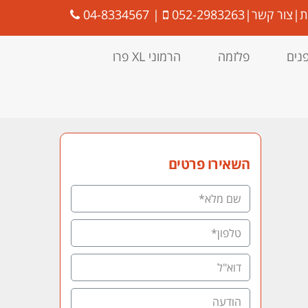
ת
|
צור קשר
|
052-2983263
|
04-8334567
פנים
פלזמה
הרמוני XL פרו
השאירו פרטים