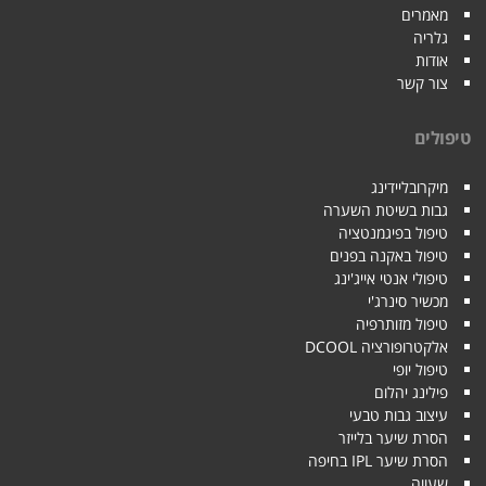
מאמרים
גלריה
אודות
צור קשר
טיפולים
מיקרובליידינג
גבות בשיטת השערה
טיפול בפיגמנטציה
טיפול באקנה בפנים
טיפולי אנטי אייג'ינג
מכשיר סינרג'י
טיפול מזותרפיה
אלקטרופורציה DCOOL
טיפול יופי
פילינג יהלום
עיצוב גבות טבעי
הסרת שיער בלייזר
הסרת שיער IPL בחיפה
שעווה