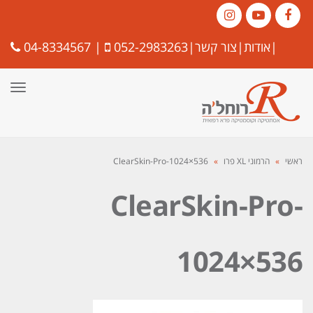
Instagram
YouTube
Facebook
|
אודות
|
צור קשר
|
052-2983263
|
04-8334567
תפרי
ראשי
»
הרמוני XL פרו
»
ClearSkin-Pro-1024×536
ClearSkin-Pro-
1024×536