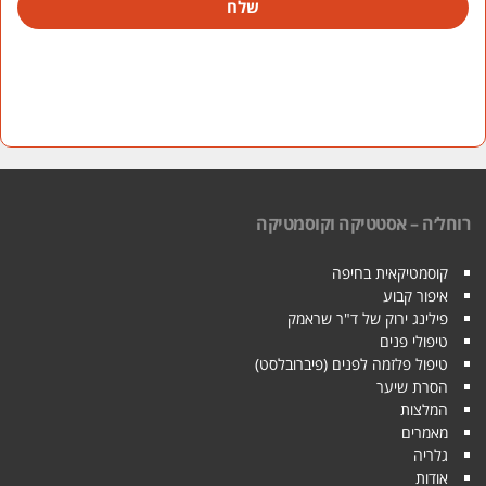
שלח
רוחל׳ה – אסטטיקה וקוסמטיקה
קוסמטיקאית בחיפה
איפור קבוע
פילינג ירוק של ד"ר שראמק
טיפולי פנים
טיפול פלזמה לפנים (פיברובלסט)
הסרת שיער
המלצות
מאמרים
גלריה
אודות