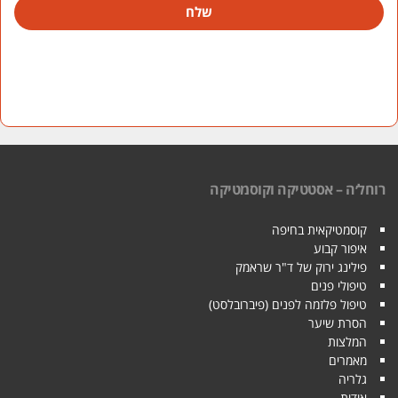
שלח
רוחל׳ה – אסטטיקה וקוסמטיקה
קוסמטיקאית בחיפה
איפור קבוע
פילינג ירוק של ד"ר שראמק
טיפולי פנים
טיפול פלזמה לפנים (פיברובלסט)
הסרת שיער
המלצות
מאמרים
גלריה
אודות