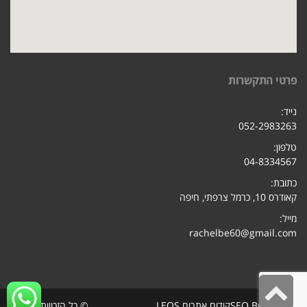
פרטי התקשרות
נייד:
052-2983263
טלפון:
04-8334567
כתובת:
קאודרס 10, כרמל צרפתי, חיפ
ה
מייל:
rachelbe60@gmail.com
גלילה
seo-up
SEO By
קידום אתרים LEOS
© כל הזכויות שמורות