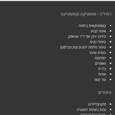
רוחל׳ה – אסטטיקה וקוסמטיקה
קוסמטיקאית בחיפה
איפור קבוע
פילינג ירוק של ד"ר שראמק
טיפולי פנים
טיפול פלזמה לפנים (פיברובלסט)
הסרת שיער
המלצות
מאמרים
גלריה
אודות
צור קשר
טיפולים
מיקרובליידינג
גבות בשיטת השערה
טיפול בפיגמנטציה