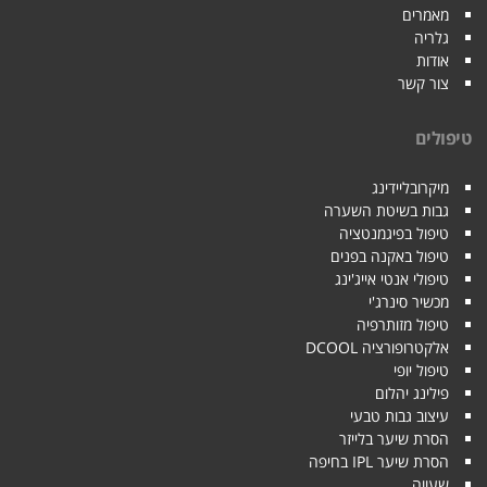
מאמרים
גלריה
אודות
צור קשר
טיפולים
מיקרובליידינג
גבות בשיטת השערה
טיפול בפיגמנטציה
טיפול באקנה בפנים
טיפולי אנטי אייג'ינג
מכשיר סינרג'י
טיפול מזותרפיה
אלקטרופורציה DCOOL
טיפול יופי
פילינג יהלום
עיצוב גבות טבעי
הסרת שיער בלייזר
הסרת שיער IPL בחיפה
שעווה